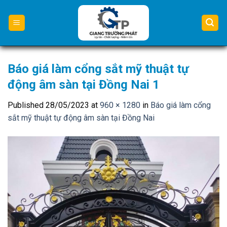
Skip
to
content
Báo giá làm cổng sắt mỹ thuật tự
động âm sàn tại Đồng Nai 1
Published
28/05/2023
at
960 × 1280
in
Báo giá làm cổng
sắt mỹ thuật tự động âm sàn tại Đồng Nai