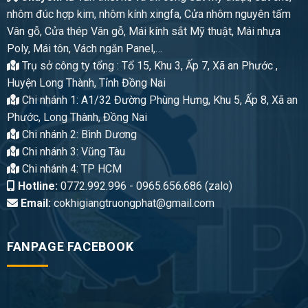
nhôm đúc hợp kim, nhôm kính xingfa, Cửa nhôm nguyên tấm
Vân gỗ, Cửa thép Vân gỗ, Mái kính sắt Mỹ thuật, Mái nhựa
Poly, Mái tôn, Vách ngăn Panel,…
Trụ sở công ty tổng : Tổ 15, Khu 3, Ấp 7, Xã an Phước ,
Huyện Long Thành, Tỉnh Đồng Nai
Chi nhánh 1: A1/32 Đường Phùng Hưng, Khu 5, Ấp 8, Xã an
Phước, Long Thành, Đồng Nai
Chi nhánh 2: Bình Dương
Chi nhánh 3: Vũng Tàu
Chi nhánh 4: TP HCM
Hotline:
0772.992.996 - 0965.656.686 (zalo)
Email:
cokhigiangtruongphat@gmail.com
FANPAGE FACEBOOK