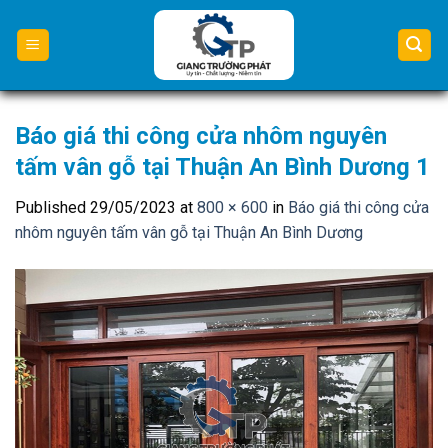
Skip
to
content
Báo giá thi công cửa nhôm nguyên
tấm vân gỗ tại Thuận An Bình Dương 1
Published
29/05/2023
at
800 × 600
in
Báo giá thi công cửa
nhôm nguyên tấm vân gỗ tại Thuận An Bình Dương