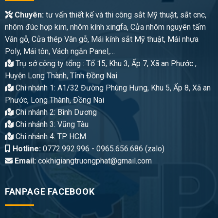
Chuyên:
tư vấn thiết kế và thi công sắt Mỹ thuật, sắt cnc,
nhôm đúc hợp kim, nhôm kính xingfa, Cửa nhôm nguyên tấm
Vân gỗ, Cửa thép Vân gỗ, Mái kính sắt Mỹ thuật, Mái nhựa
Poly, Mái tôn, Vách ngăn Panel,…
Trụ sở công ty tổng : Tổ 15, Khu 3, Ấp 7, Xã an Phước ,
Huyện Long Thành, Tỉnh Đồng Nai
Chi nhánh 1: A1/32 Đường Phùng Hưng, Khu 5, Ấp 8, Xã an
Phước, Long Thành, Đồng Nai
Chi nhánh 2: Bình Dương
Chi nhánh 3: Vũng Tàu
Chi nhánh 4: TP HCM
Hotline:
0772.992.996 - 0965.656.686 (zalo)
Email:
cokhigiangtruongphat@gmail.com
FANPAGE FACEBOOK