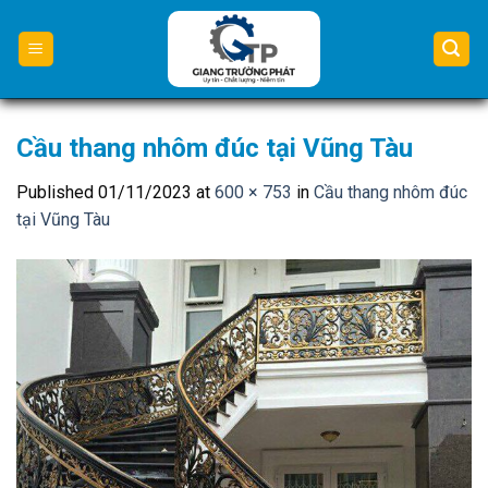
Skip
to
content
Cầu thang nhôm đúc tại Vũng Tàu
Published
01/11/2023
at
600 × 753
in
Cầu thang nhôm đúc
tại Vũng Tàu