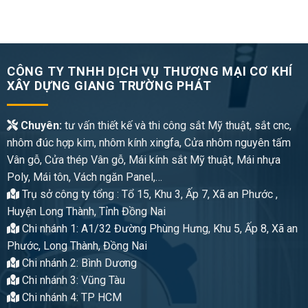
CÔNG TY TNHH DỊCH VỤ THƯƠNG MẠI CƠ KHÍ
XÂY DỰNG GIANG TRƯỜNG PHÁT
Chuyên:
tư vấn thiết kế và thi công sắt Mỹ thuật, sắt cnc,
nhôm đúc hợp kim, nhôm kính xingfa, Cửa nhôm nguyên tấm
Vân gỗ, Cửa thép Vân gỗ, Mái kính sắt Mỹ thuật, Mái nhựa
Poly, Mái tôn, Vách ngăn Panel,…
Trụ sở công ty tổng : Tổ 15, Khu 3, Ấp 7, Xã an Phước ,
Huyện Long Thành, Tỉnh Đồng Nai
Chi nhánh 1: A1/32 Đường Phùng Hưng, Khu 5, Ấp 8, Xã an
Phước, Long Thành, Đồng Nai
Chi nhánh 2: Bình Dương
Chi nhánh 3: Vũng Tàu
Chi nhánh 4: TP HCM