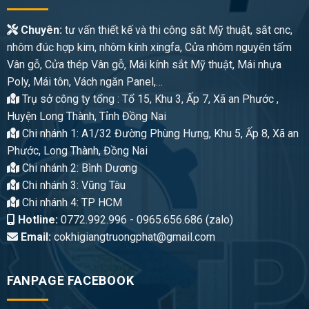
Chuyên:
tư vấn thiết kế và thi công sắt Mỹ thuật, sắt cnc,
nhôm đúc hợp kim, nhôm kính xingfa, Cửa nhôm nguyên tấm
Vân gỗ, Cửa thép Vân gỗ, Mái kính sắt Mỹ thuật, Mái nhựa
Poly, Mái tôn, Vách ngăn Panel,…
Trụ sở công ty tổng : Tổ 15, Khu 3, Ấp 7, Xã an Phước ,
Huyện Long Thành, Tỉnh Đồng Nai
Chi nhánh 1: A1/32 Đường Phùng Hưng, Khu 5, Ấp 8, Xã an
Phước, Long Thành, Đồng Nai
Chi nhánh 2: Bình Dương
Chi nhánh 3: Vũng Tàu
Chi nhánh 4: TP HCM
Hotline:
0772.992.996 - 0965.656.686 (zalo)
Email:
cokhigiangtruongphat@gmail.com
FANPAGE FACEBOOK