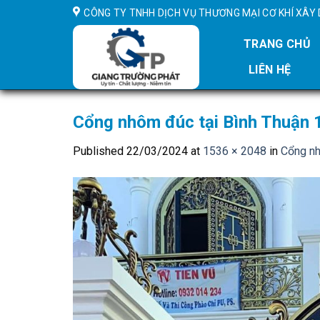
Skip
CÔNG TY TNHH DỊCH VỤ THƯƠNG MẠI CƠ KHÍ XÂ
to
content
TRANG CHỦ
LIÊN HỆ
Cổng nhôm đúc tại Bình Thuận 
Published
22/03/2024
at
1536 × 2048
in
Cổng nh