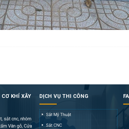
 CƠ KHÍ XÂY
DỊCH VỤ THI CÔNG
F
Sắt Mỹ Thuật
t, sắt cnc, nhôm
Sắt CNC
tấm Vân gỗ, Cửa