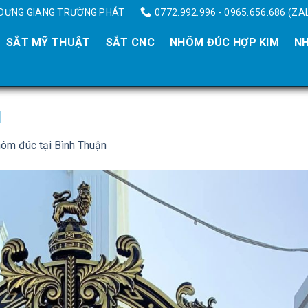
Y DỰNG GIANG TRƯỜNG PHÁT
0772.992.996 - 0965.656.686 (ZA
SẮT MỸ THUẬT
SẮT CNC
NHÔM ĐÚC HỢP KIM
NH
1
ôm đúc tại Bình Thuận