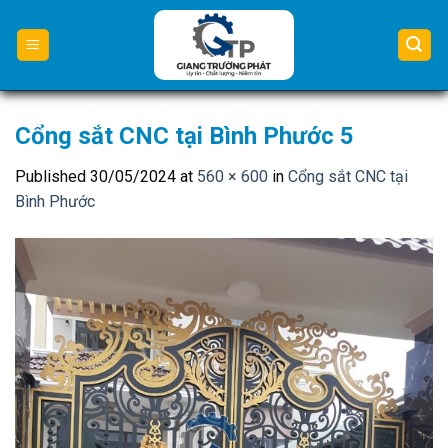
Skip
to
content
Cổng sắt CNC tại Bình Phước 5
Published
30/05/2024
at
560 × 600
in
Cổng sắt CNC tại
Bình Phước