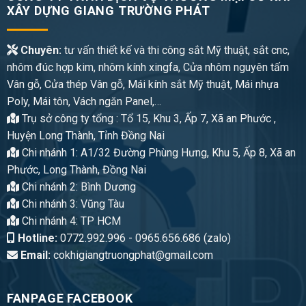
XÂY DỰNG GIANG TRƯỜNG PHÁT
Chuyên:
tư vấn thiết kế và thi công sắt Mỹ thuật, sắt cnc,
nhôm đúc hợp kim, nhôm kính xingfa, Cửa nhôm nguyên tấm
Vân gỗ, Cửa thép Vân gỗ, Mái kính sắt Mỹ thuật, Mái nhựa
Poly, Mái tôn, Vách ngăn Panel,…
Trụ sở công ty tổng : Tổ 15, Khu 3, Ấp 7, Xã an Phước ,
Huyện Long Thành, Tỉnh Đồng Nai
Chi nhánh 1: A1/32 Đường Phùng Hưng, Khu 5, Ấp 8, Xã an
Phước, Long Thành, Đồng Nai
Chi nhánh 2: Bình Dương
Chi nhánh 3: Vũng Tàu
Chi nhánh 4: TP HCM
Hotline:
0772.992.996 - 0965.656.686 (zalo)
Email:
cokhigiangtruongphat@gmail.com
FANPAGE FACEBOOK