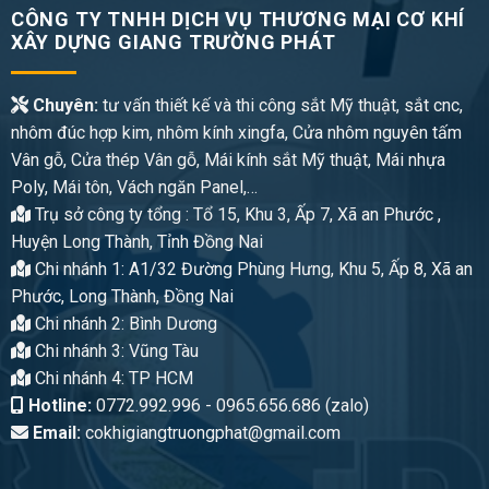
CÔNG TY TNHH DỊCH VỤ THƯƠNG MẠI CƠ KHÍ
XÂY DỰNG GIANG TRƯỜNG PHÁT
Chuyên:
tư vấn thiết kế và thi công sắt Mỹ thuật, sắt cnc,
nhôm đúc hợp kim, nhôm kính xingfa, Cửa nhôm nguyên tấm
Vân gỗ, Cửa thép Vân gỗ, Mái kính sắt Mỹ thuật, Mái nhựa
Poly, Mái tôn, Vách ngăn Panel,…
Trụ sở công ty tổng : Tổ 15, Khu 3, Ấp 7, Xã an Phước ,
Huyện Long Thành, Tỉnh Đồng Nai
Chi nhánh 1: A1/32 Đường Phùng Hưng, Khu 5, Ấp 8, Xã an
Phước, Long Thành, Đồng Nai
Chi nhánh 2: Bình Dương
Chi nhánh 3: Vũng Tàu
Chi nhánh 4: TP HCM
Hotline:
0772.992.996 - 0965.656.686 (zalo)
Email:
cokhigiangtruongphat@gmail.com