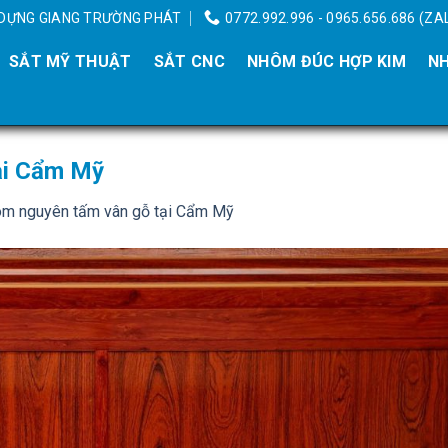
Y DỰNG GIANG TRƯỜNG PHÁT
0772.992.996 - 0965.656.686 (ZA
SẮT MỸ THUẬT
SẮT CNC
NHÔM ĐÚC HỢP KIM
NH
ại Cẩm Mỹ
m nguyên tấm vân gỗ tại Cẩm Mỹ