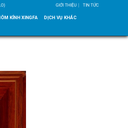
GIỚI THIỆU
TIN TỨC
LO)
ÔM KÍNH XINGFA
DỊCH VỤ KHÁC