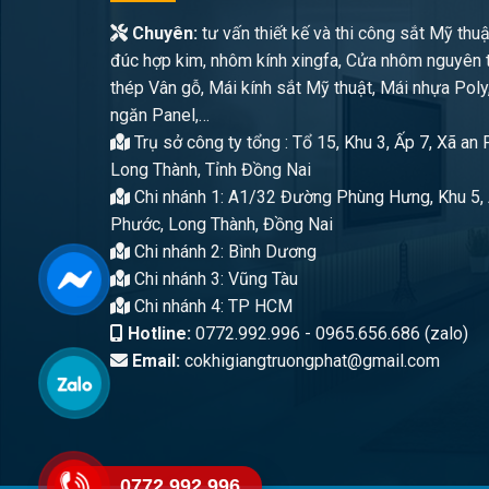
Chuyên:
tư vấn thiết kế và thi công sắt Mỹ thuậ
đúc hợp kim, nhôm kính xingfa, Cửa nhôm nguyên 
thép Vân gỗ, Mái kính sắt Mỹ thuật, Mái nhựa Poly
ngăn Panel,…
Trụ sở công ty tổng : Tổ 15, Khu 3, Ấp 7, Xã an
Long Thành, Tỉnh Đồng Nai
Chi nhánh 1: A1/32 Đường Phùng Hưng, Khu 5, 
Phước, Long Thành, Đồng Nai
Chi nhánh 2: Bình Dương
Chi nhánh 3: Vũng Tàu
Chi nhánh 4: TP HCM
Hotline:
0772.992.996 - 0965.656.686 (zalo)
Email:
cokhigiangtruongphat@gmail.com
0772.992.996