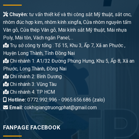
Chuyên:
tư vấn thiết kế và thi công sắt Mỹ thuật, sắt cnc,
nhôm đúc hợp kim, nhôm kính xingfa, Cửa nhôm nguyên tấm
Vân gỗ, Cửa thép Vân gỗ, Mái kính sắt Mỹ thuật, Mái nhựa
Poly, Mái tôn, Vách ngăn Panel,…
Trụ sở công ty tổng : Tổ 15, Khu 3, Ấp 7, Xã an Phước ,
Huyện Long Thành, Tỉnh Đồng Nai
Chi nhánh 1: A1/32 Đường Phùng Hưng, Khu 5, Ấp 8, Xã an
Phước, Long Thành, Đồng Nai
Chi nhánh 2: Bình Dương
Chi nhánh 3: Vũng Tàu
Chi nhánh 4: TP HCM
Hotline:
0772.992.996 - 0965.656.686 (zalo)
Email:
cokhigiangtruongphat@gmail.com
FANPAGE FACEBOOK