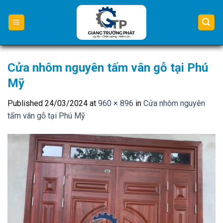
Skip
to
content
Cửa nhôm nguyên tấm vân gỗ tại Phú
Mỹ
Published
24/03/2024
at
960 × 896
in
Cửa nhôm nguyên
tấm vân gỗ tại Phú Mỹ