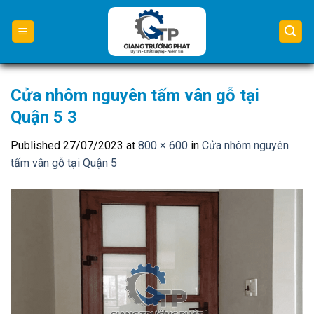
Skip
to
content
Cửa nhôm nguyên tấm vân gỗ tại
Quận 5 3
Published
27/07/2023
at
800 × 600
in
Cửa nhôm nguyên
tấm vân gỗ tại Quận 5