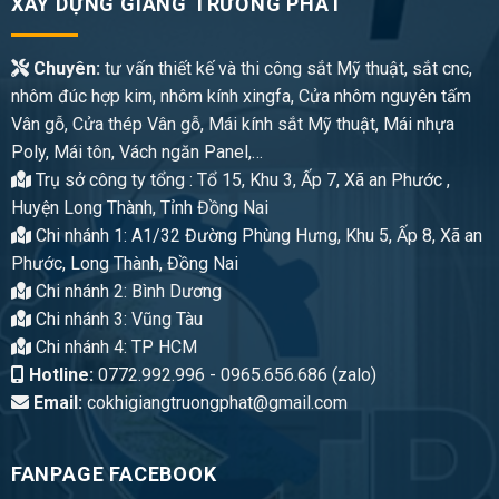
XÂY DỰNG GIANG TRƯỜNG PHÁT
Chuyên:
tư vấn thiết kế và thi công sắt Mỹ thuật, sắt cnc,
nhôm đúc hợp kim, nhôm kính xingfa, Cửa nhôm nguyên tấm
Vân gỗ, Cửa thép Vân gỗ, Mái kính sắt Mỹ thuật, Mái nhựa
Poly, Mái tôn, Vách ngăn Panel,…
Trụ sở công ty tổng : Tổ 15, Khu 3, Ấp 7, Xã an Phước ,
Huyện Long Thành, Tỉnh Đồng Nai
Chi nhánh 1: A1/32 Đường Phùng Hưng, Khu 5, Ấp 8, Xã an
Phước, Long Thành, Đồng Nai
Chi nhánh 2: Bình Dương
Chi nhánh 3: Vũng Tàu
Chi nhánh 4: TP HCM
Hotline:
0772.992.996 - 0965.656.686 (zalo)
Email:
cokhigiangtruongphat@gmail.com
FANPAGE FACEBOOK