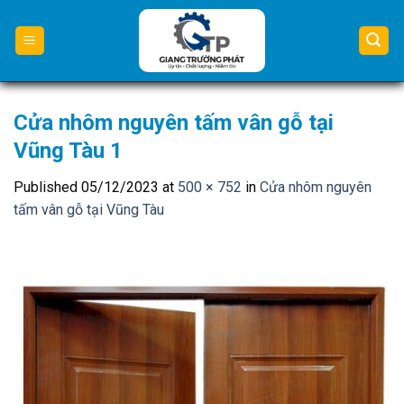
Skip
to
content
Cửa nhôm nguyên tấm vân gỗ tại
Vũng Tàu 1
Published
05/12/2023
at
500 × 752
in
Cửa nhôm nguyên
tấm vân gỗ tại Vũng Tàu