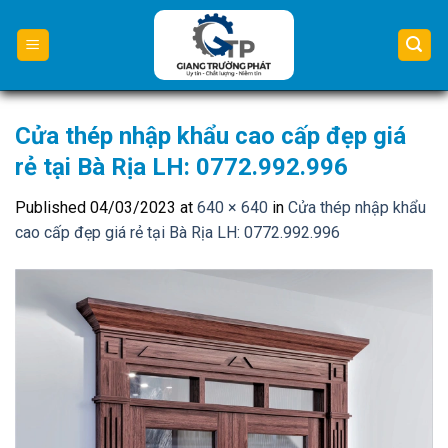
Skip
to
content
Cửa thép nhập khẩu cao cấp đẹp giá
rẻ tại Bà Rịa LH: 0772.992.996
Published
04/03/2023
at
640 × 640
in
Cửa thép nhập khẩu
cao cấp đẹp giá rẻ tại Bà Rịa LH: 0772.992.996