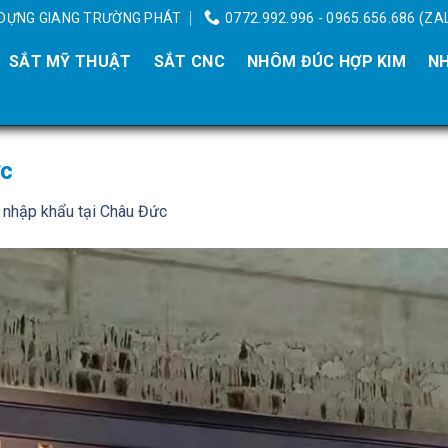
Y DỰNG GIANG TRƯỜNG PHÁT
0772.992.996 - 0965.656.686 (ZA
SẮT MỸ THUẬT
SẮT CNC
NHÔM ĐÚC HỢP KIM
NH
ức
 nhập khẩu tại Châu Đức