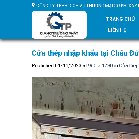
Skip
CÔNG TY TNHH DỊCH VỤ THƯƠNG MẠI CƠ KHÍ XÂ
to
content
TRANG CHỦ
LIÊN HỆ
Cửa thép nhập khẩu tại Châu Đ
Published
01/11/2023
at
960 × 1280
in
Cửa thép