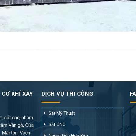
 CƠ KHÍ XÂY
DỊCH VỤ THI CÔNG
F
Sắt Mỹ Thuật
t, sắt cnc, nhôm
Sắt CNC
tấm Vân gỗ, Cửa
, Mái tôn, Vách
Nhôm Đúc Hợp Kim