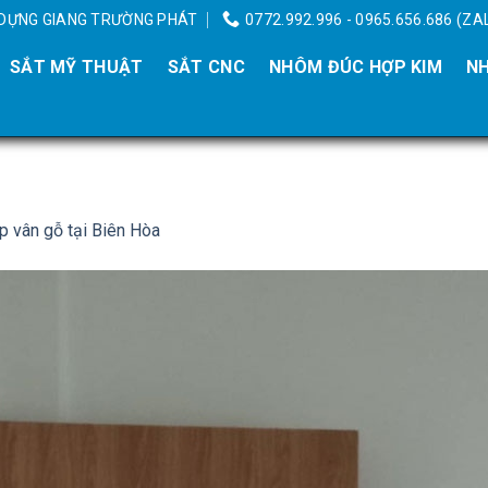
Y DỰNG GIANG TRƯỜNG PHÁT
0772.992.996 - 0965.656.686 (ZA
SẮT MỸ THUẬT
SẮT CNC
NHÔM ĐÚC HỢP KIM
NH
p vân gỗ tại Biên Hòa