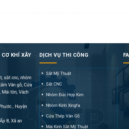
 CƠ KHÍ XÂY
DỊCH VỤ THI CÔNG
F
Sắt Mỹ Thuật
t, sắt cnc, nhôm
Sắt CNC
tấm Vân gỗ, Cửa
, Mái tôn, Vách
Nhôm Đúc Hợp Kim
Nhôm Kính Xingfa
 Phước , Huyện
Cửa Thép Vân Gỗ
Ấp 8, Xã an
Mái Kính Sắt Mỹ Thuật