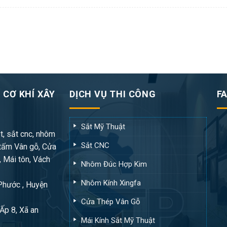
 CƠ KHÍ XÂY
DỊCH VỤ THI CÔNG
F
Sắt Mỹ Thuật
t, sắt cnc, nhôm
Sắt CNC
tấm Vân gỗ, Cửa
, Mái tôn, Vách
Nhôm Đúc Hợp Kim
Nhôm Kính Xingfa
 Phước , Huyện
Cửa Thép Vân Gỗ
Ấp 8, Xã an
Mái Kính Sắt Mỹ Thuật