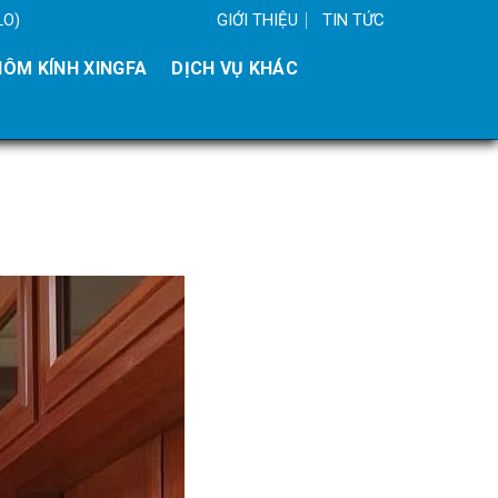
GIỚI THIỆU
TIN TỨC
LO)
ÔM KÍNH XINGFA
DỊCH VỤ KHÁC