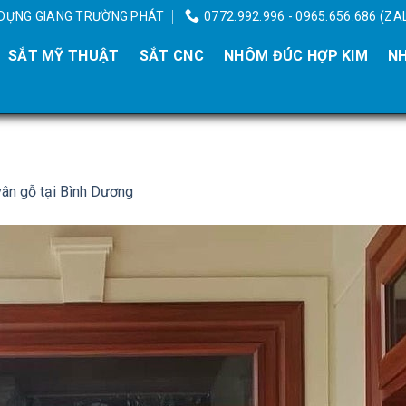
Y DỰNG GIANG TRƯỜNG PHÁT
0772.992.996 - 0965.656.686 (ZA
SẮT MỸ THUẬT
SẮT CNC
NHÔM ĐÚC HỢP KIM
NH
vân gỗ tại Bình Dương