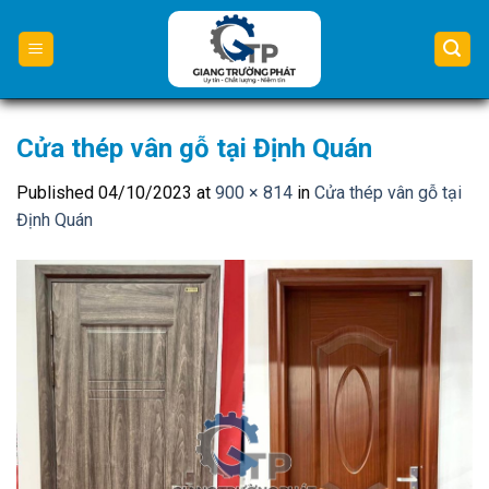
Skip
to
content
Cửa thép vân gỗ tại Định Quán
Published
04/10/2023
at
900 × 814
in
Cửa thép vân gỗ tại
Định Quán