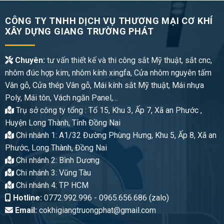
CÔNG TY TNHH DỊCH VỤ THƯƠNG MẠI CƠ KHÍ
XÂY DỰNG GIANG TRƯỜNG PHÁT
Chuyên:
tư vấn thiết kế và thi công sắt Mỹ thuật, sắt cnc,
nhôm đúc hợp kim, nhôm kính xingfa, Cửa nhôm nguyên tấm
Vân gỗ, Cửa thép Vân gỗ, Mái kính sắt Mỹ thuật, Mái nhựa
Poly, Mái tôn, Vách ngăn Panel,…
Trụ sở công ty tổng : Tổ 15, Khu 3, Ấp 7, Xã an Phước ,
Huyện Long Thành, Tỉnh Đồng Nai
Chi nhánh 1: A1/32 Đường Phùng Hưng, Khu 5, Ấp 8, Xã an
Phước, Long Thành, Đồng Nai
Chi nhánh 2: Bình Dương
Chi nhánh 3: Vũng Tàu
Chi nhánh 4: TP HCM
Hotline:
0772.992.996 - 0965.656.686 (zalo)
Email:
cokhigiangtruongphat@gmail.com