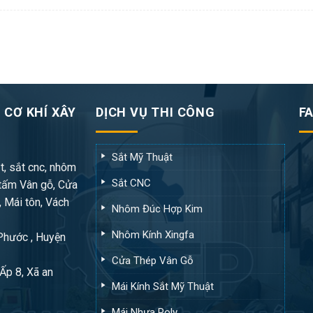
 CƠ KHÍ XÂY
DỊCH VỤ THI CÔNG
F
Sắt Mỹ Thuật
t, sắt cnc, nhôm
Sắt CNC
tấm Vân gỗ, Cửa
, Mái tôn, Vách
Nhôm Đúc Hợp Kim
Nhôm Kính Xingfa
 Phước , Huyện
Cửa Thép Vân Gỗ
Ấp 8, Xã an
Mái Kính Sắt Mỹ Thuật
Mái Nhựa Poly