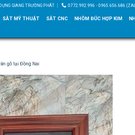
Y DỰNG GIANG TRƯỜNG PHÁT
0772.992.996 - 0965.656.686 (ZA
SẮT MỸ THUẬT
SẮT CNC
NHÔM ĐÚC HỢP KIM
NH
ân gỗ tại Đồng Nai