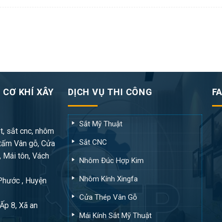
 CƠ KHÍ XÂY
DỊCH VỤ THI CÔNG
F
Sắt Mỹ Thuật
t, sắt cnc, nhôm
Sắt CNC
tấm Vân gỗ, Cửa
, Mái tôn, Vách
Nhôm Đúc Hợp Kim
Nhôm Kính Xingfa
 Phước , Huyện
Cửa Thép Vân Gỗ
Ấp 8, Xã an
Mái Kính Sắt Mỹ Thuật