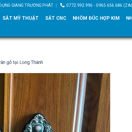
Y DỰNG GIANG TRƯỜNG PHÁT
0772.992.996 - 0965.656.686 (ZA
SẮT MỸ THUẬT
SẮT CNC
NHÔM ĐÚC HỢP KIM
NH
ân gỗ tại Long Thành