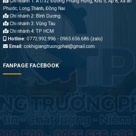
Chi nhánh 1: A1/32 Đường Phùng Hưng, Khu 5, Ấp 8, Xã an
Phước, Long Thành, Đồng Nai
Chi nhánh 2: Bình Dương
Chi nhánh 3: Vũng Tàu
Chi nhánh 4: TP HCM
Hotline:
0772.992.996 - 0965.656.686 (zalo)
Email:
cokhigiangtruongphat@gmail.com
FANPAGE FACEBOOK