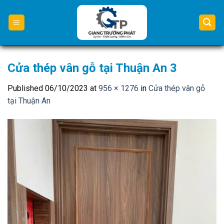
Skip
to
content
Cửa thép vân gỗ tại Thuận An 3
Published
06/10/2023
at
956 × 1276
in
Cửa thép vân gỗ
tại Thuận An