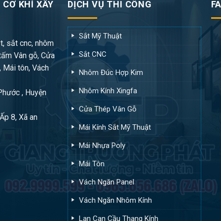
 CƠ KHÍ XÂY
DỊCH VỤ THI CÔNG
F
Sắt Mỹ Thuật
t, sắt cnc, nhôm
Sắt CNC
tấm Vân gỗ, Cửa
, Mái tôn, Vách
Nhôm Đúc Hợp Kim
Nhôm Kính Xingfa
 Phước , Huyện
Cửa Thép Vân Gỗ
Ấp 8, Xã an
Mái Kính Sắt Mỹ Thuật
Mái Nhựa Poly
Mái Tôn
Vách Ngăn Panel
Vách Ngăn Nhôm Kính
Lan Can Cầu Thang Kính