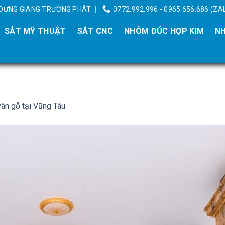
Y DỰNG GIANG TRƯỜNG PHÁT
0772.992.996 - 0965.656.686 (ZA
SẮT MỸ THUẬT
SẮT CNC
NHÔM ĐÚC HỢP KIM
NH
ân gỗ tại Vũng Tàu