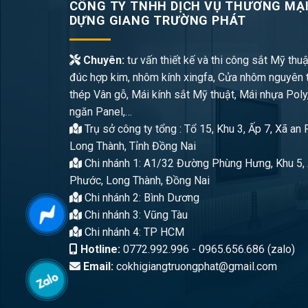
CÔNG TY TNHH DỊCH VỤ THƯƠNG MẠI
DỰNG GIANG TRƯỜNG PHÁT
Chuyên:
tư vấn thiết kế và thi công sắt Mỹ thuậ
đúc hợp kim, nhôm kính xingfa, Cửa nhôm nguyên 
thép Vân gỗ, Mái kính sắt Mỹ thuật, Mái nhựa Poly
ngăn Panel,…
Trụ sở công ty tổng : Tổ 15, Khu 3, Ấp 7, Xã an
Long Thành, Tỉnh Đồng Nai
Chi nhánh 1: A1/32 Đường Phùng Hưng, Khu 5, 
Phước, Long Thành, Đồng Nai
Chi nhánh 2: Bình Dương
Chi nhánh 3: Vũng Tàu
Chi nhánh 4: TP HCM
Hotline:
0772.992.996 - 0965.656.686 (zalo)
Email:
cokhigiangtruongphat@gmail.com