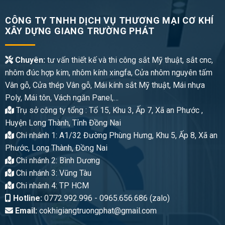
CÔNG TY TNHH DỊCH VỤ THƯƠNG MẠI CƠ KHÍ
XÂY DỰNG GIANG TRƯỜNG PHÁT
Chuyên:
tư vấn thiết kế và thi công sắt Mỹ thuật, sắt cnc,
nhôm đúc hợp kim, nhôm kính xingfa, Cửa nhôm nguyên tấm
Vân gỗ, Cửa thép Vân gỗ, Mái kính sắt Mỹ thuật, Mái nhựa
Poly, Mái tôn, Vách ngăn Panel,…
Trụ sở công ty tổng : Tổ 15, Khu 3, Ấp 7, Xã an Phước ,
Huyện Long Thành, Tỉnh Đồng Nai
Chi nhánh 1: A1/32 Đường Phùng Hưng, Khu 5, Ấp 8, Xã an
Phước, Long Thành, Đồng Nai
Chi nhánh 2: Bình Dương
Chi nhánh 3: Vũng Tàu
Chi nhánh 4: TP HCM
Hotline:
0772.992.996 - 0965.656.686 (zalo)
Email:
cokhigiangtruongphat@gmail.com