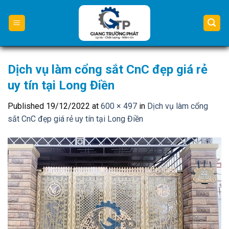
Skip
to
content
Dịch vụ làm cổng sắt CnC đẹp giá rẻ
uy tín tại Long Điền
Published
19/12/2022
at
600 × 497
in
Dịch vụ làm cổng
sắt CnC đẹp giá rẻ uy tín tại Long Điền