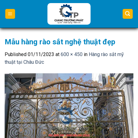
Skip
to
content
Mẫu hàng rào sắt nghệ thuật đẹp
Published
01/11/2023
at
600 × 450
in
Hàng rào sắt mỹ
thuật tại Châu Đức