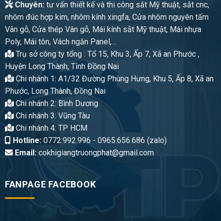
Chuyên:
tư vấn thiết kế và thi công sắt Mỹ thuật, sắt cnc,
nhôm đúc hợp kim, nhôm kính xingfa, Cửa nhôm nguyên tấm
Vân gỗ, Cửa thép Vân gỗ, Mái kính sắt Mỹ thuật, Mái nhựa
Poly, Mái tôn, Vách ngăn Panel,…
Trụ sở công ty tổng : Tổ 15, Khu 3, Ấp 7, Xã an Phước ,
Huyện Long Thành, Tỉnh Đồng Nai
Chi nhánh 1: A1/32 Đường Phùng Hưng, Khu 5, Ấp 8, Xã an
Phước, Long Thành, Đồng Nai
Chi nhánh 2: Bình Dương
Chi nhánh 3: Vũng Tàu
Chi nhánh 4: TP HCM
Hotline:
0772.992.996 - 0965.656.686 (zalo)
Email:
cokhigiangtruongphat@gmail.com
FANPAGE FACEBOOK