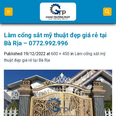
Skip
to
content
Làm cổng sắt mỹ thuật đẹp giá rẻ tại
Bà Rịa – 0772.992.996
Published
19/12/2022
at
600 × 450
in
Làm cổng sắt mỹ
thuật đẹp giá rẻ tại Bà Rịa