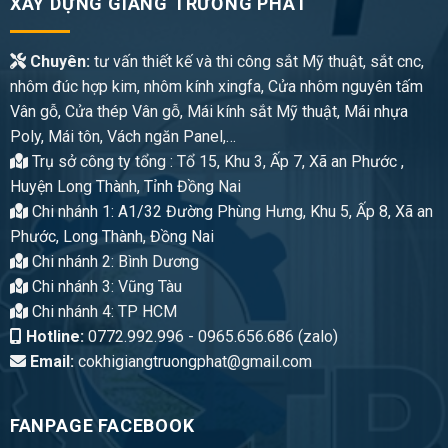
XÂY DỰNG GIANG TRƯỜNG PHÁT
Chuyên:
tư vấn thiết kế và thi công sắt Mỹ thuật, sắt cnc,
nhôm đúc hợp kim, nhôm kính xingfa, Cửa nhôm nguyên tấm
Vân gỗ, Cửa thép Vân gỗ, Mái kính sắt Mỹ thuật, Mái nhựa
Poly, Mái tôn, Vách ngăn Panel,…
Trụ sở công ty tổng : Tổ 15, Khu 3, Ấp 7, Xã an Phước ,
Huyện Long Thành, Tỉnh Đồng Nai
Chi nhánh 1: A1/32 Đường Phùng Hưng, Khu 5, Ấp 8, Xã an
Phước, Long Thành, Đồng Nai
Chi nhánh 2: Bình Dương
Chi nhánh 3: Vũng Tàu
Chi nhánh 4: TP HCM
Hotline:
0772.992.996 - 0965.656.686 (zalo)
Email:
cokhigiangtruongphat@gmail.com
FANPAGE FACEBOOK