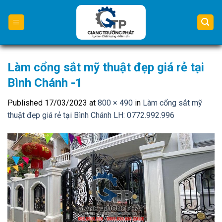
Skip
to
content
Làm cổng sắt mỹ thuật đẹp giá rẻ tại
Bình Chánh -1
Published
17/03/2023
at
800 × 490
in
Làm cổng sắt mỹ
thuật đẹp giá rẻ tại Bình Chánh LH: 0772.992.996