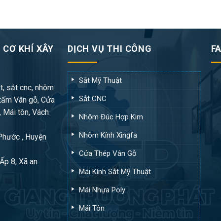
 CƠ KHÍ XÂY
DỊCH VỤ THI CÔNG
F
Sắt Mỹ Thuật
t, sắt cnc, nhôm
Sắt CNC
tấm Vân gỗ, Cửa
, Mái tôn, Vách
Nhôm Đúc Hợp Kim
Nhôm Kính Xingfa
 Phước , Huyện
Cửa Thép Vân Gỗ
Ấp 8, Xã an
Mái Kính Sắt Mỹ Thuật
Mái Nhựa Poly
Mái Tôn