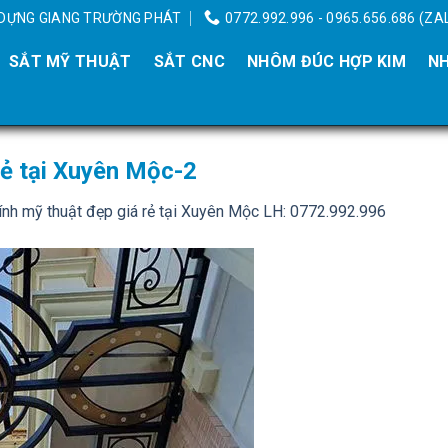
Y DỰNG GIANG TRƯỜNG PHÁT
0772.992.996 - 0965.656.686 (ZA
SẮT MỸ THUẬT
SẮT CNC
NHÔM ĐÚC HỢP KIM
NH
rẻ tại Xuyên Mộc-2
nh mỹ thuật đẹp giá rẻ tại Xuyên Mộc LH: 0772.992.996