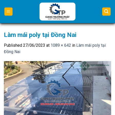
Skip
to
content
Làm mái poly tại Đồng Nai
Published
27/06/2023
at
1089 × 642
in
Làm mái poly tại
Đồng Nai