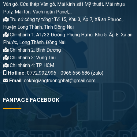
Vân gỗ, Cửa thép Vân gỗ, Mái kính sắt Mỹ thuật, Mái nhựa
Poly, Mái tôn, Vách ngăn Panel,…
Trụ sở công ty tổng : Tổ 15, Khu 3, Ấp 7, Xã an Phước ,
Huyện Long Thành, Tỉnh Đồng Nai
Chi nhánh 1: A1/32 Đường Phùng Hưng, Khu 5, Ấp 8, Xã an
Phước, Long Thành, Đồng Nai
Chi nhánh 2: Bình Dương
Chi nhánh 3: Vũng Tàu
Chi nhánh 4: TP HCM
Hotline:
0772.992.996 - 0965.656.686 (zalo)
Email:
cokhigiangtruongphat@gmail.com
FANPAGE FACEBOOK