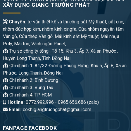
XÂY DỰNG GIANG TRƯỜNG PHÁT
Chuyên:
tư vấn thiết kế và thi công sắt Mỹ thuật, sắt cnc,
nhôm đúc hợp kim, nhôm kính xingfa, Cửa nhôm nguyên tấm
Vân gỗ, Cửa thép Vân gỗ, Mái kính sắt Mỹ thuật, Mái nhựa
Poly, Mái tôn, Vách ngăn Panel,…
Trụ sở công ty tổng : Tổ 15, Khu 3, Ấp 7, Xã an Phước ,
Huyện Long Thành, Tỉnh Đồng Nai
Chi nhánh 1: A1/32 Đường Phùng Hưng, Khu 5, Ấp 8, Xã an
Phước, Long Thành, Đồng Nai
Chi nhánh 2: Bình Dương
Chi nhánh 3: Vũng Tàu
Chi nhánh 4: TP HCM
Hotline:
0772.992.996 - 0965.656.686 (zalo)
Email:
cokhigiangtruongphat@gmail.com
FANPAGE FACEBOOK