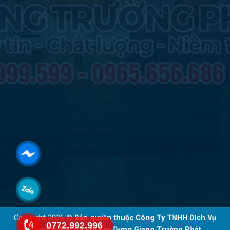
Copyright 2026 ©
Bản quyền thuộc Công Ty TNHH Dịch Vụ
0772.992.996
Thương Mại Cơ Khí Xây Dựng Giang Trường Phát