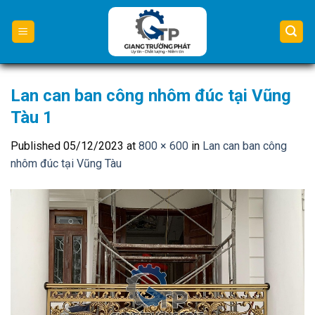
Skip
to
content
Lan can ban công nhôm đúc tại Vũng
Tàu 1
Published
05/12/2023
at
800 × 600
in
Lan can ban công
nhôm đúc tại Vũng Tàu