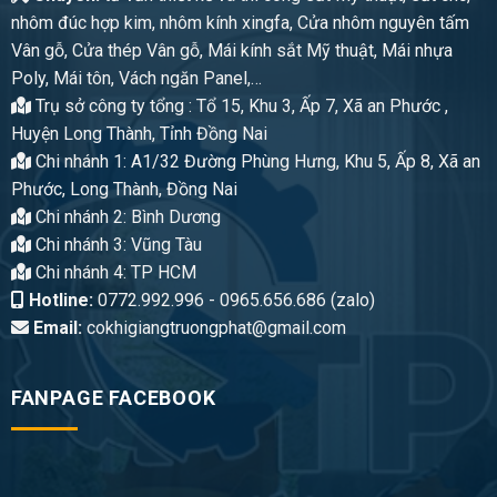
nhôm đúc hợp kim, nhôm kính xingfa, Cửa nhôm nguyên tấm
Vân gỗ, Cửa thép Vân gỗ, Mái kính sắt Mỹ thuật, Mái nhựa
Poly, Mái tôn, Vách ngăn Panel,…
Trụ sở công ty tổng : Tổ 15, Khu 3, Ấp 7, Xã an Phước ,
Huyện Long Thành, Tỉnh Đồng Nai
Chi nhánh 1: A1/32 Đường Phùng Hưng, Khu 5, Ấp 8, Xã an
Phước, Long Thành, Đồng Nai
Chi nhánh 2: Bình Dương
Chi nhánh 3: Vũng Tàu
Chi nhánh 4: TP HCM
Hotline:
0772.992.996 - 0965.656.686 (zalo)
Email:
cokhigiangtruongphat@gmail.com
FANPAGE FACEBOOK