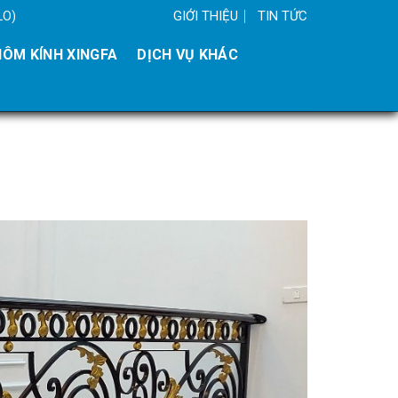
GIỚI THIỆU
TIN TỨC
LO)
ÔM KÍNH XINGFA
DỊCH VỤ KHÁC