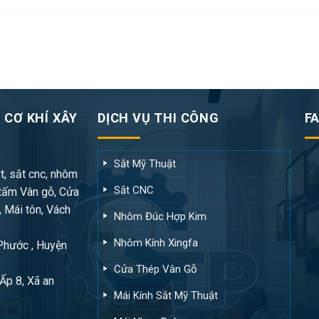
 CƠ KHÍ XÂY
DỊCH VỤ THI CÔNG
F
Sắt Mỹ Thuật
t, sắt cnc, nhôm
Sắt CNC
tấm Vân gỗ, Cửa
, Mái tôn, Vách
Nhôm Đúc Hợp Kim
Nhôm Kính Xingfa
 Phước , Huyện
Cửa Thép Vân Gỗ
Ấp 8, Xã an
Mái Kính Sắt Mỹ Thuật