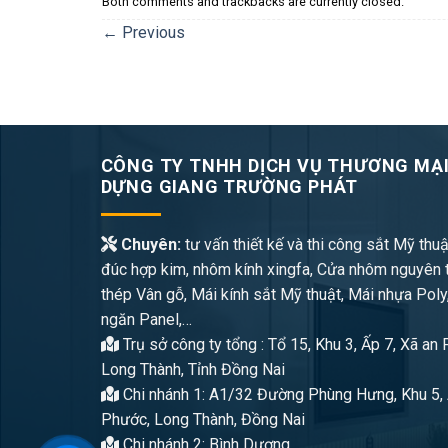
Both comments and trackbacks are currently closed.
←
Previous
CÔNG TY TNHH DỊCH VỤ THƯƠNG MẠI
DỰNG GIANG TRƯỜNG PHÁT
Chuyên:
tư vấn thiết kế và thi công sắt Mỹ thuậ
đúc hợp kim, nhôm kính xingfa, Cửa nhôm nguyên 
thép Vân gỗ, Mái kính sắt Mỹ thuật, Mái nhựa Poly
ngăn Panel,…
Trụ sở công ty tổng : Tổ 15, Khu 3, Ấp 7, Xã an
Long Thành, Tỉnh Đồng Nai
Chi nhánh 1: A1/32 Đường Phùng Hưng, Khu 5, 
Phước, Long Thành, Đồng Nai
Chi nhánh 2: Bình Dương