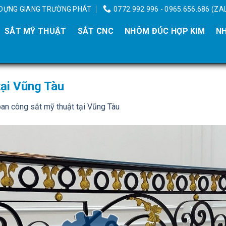
Y DỰNG GIANG TRƯỜNG PHÁT
0772.992.996 - 0965.656.686 (ZA
SẮT MỸ THUẬT
SẮT CNC
NHÔM ĐÚC HỢP KIM
NH
tại Vũng Tàu
ban công sắt mỹ thuật tại Vũng Tàu