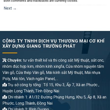
Both comments and trackbacks are currently closed.
Next
→
CÔNG TY TNHH DỊCH VỤ THƯƠNG MẠI CƠ KHÍ
XÂY DỰNG GIANG TRƯỜNG PHÁT
Chuyên:
tư vấn thiết kế và thi công sắt Mỹ thuật, sắt cnc,
nhôm đúc hợp kim, nhôm kính xingfa, Cửa nhôm nguyên tấm
Vân gỗ, Cửa thép Vân gỗ, Mái kính sắt Mỹ thuật, Mái nhựa
Poly, Mái tôn, Vách ngăn Panel,…
Trụ sở công ty tổng : Tổ 15, Khu 3, Ấp 7, Xã an Phước ,
Huyện Long Thành, Tỉnh Đồng Nai
Chi nhánh 1: A1/32 Đường Phùng Hưng, Khu 5, Ấp 8, Xã an
Phước, Long Thành, Đồng Nai
Chi nhánh 2: Bình Dương