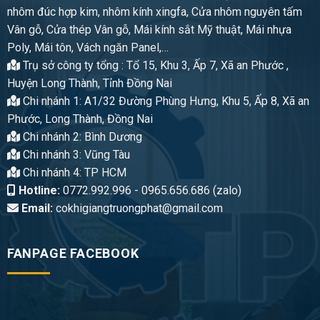
nhôm đúc hợp kim, nhôm kính xingfa, Cửa nhôm nguyên tấm
Vân gỗ, Cửa thép Vân gỗ, Mái kính sắt Mỹ thuật, Mái nhựa
Poly, Mái tôn, Vách ngăn Panel,…
Trụ sở công ty tổng : Tổ 15, Khu 3, Ấp 7, Xã an Phước ,
Huyện Long Thành, Tỉnh Đồng Nai
Chi nhánh 1: A1/32 Đường Phùng Hưng, Khu 5, Ấp 8, Xã an
Phước, Long Thành, Đồng Nai
Chi nhánh 2: Bình Dương
Chi nhánh 3: Vũng Tàu
Chi nhánh 4: TP HCM
Hotline:
0772.992.996 - 0965.656.686 (zalo)
Email:
cokhigiangtruongphat@gmail.com
FANPAGE FACEBOOK