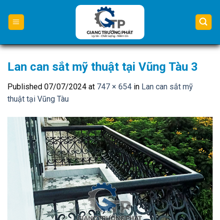
Skip
to
content
Lan can sắt mỹ thuật tại Vũng Tàu 3
Published
07/07/2024
at
747 × 654
in
Lan can sắt mỹ
thuật tại Vũng Tàu