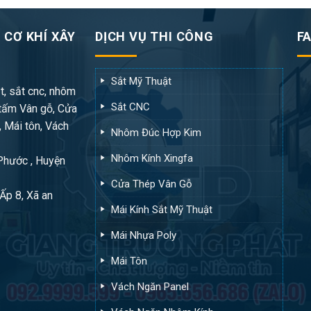
 CƠ KHÍ XÂY
DỊCH VỤ THI CÔNG
F
Sắt Mỹ Thuật
t, sắt cnc, nhôm
Sắt CNC
tấm Vân gỗ, Cửa
, Mái tôn, Vách
Nhôm Đúc Hợp Kim
Nhôm Kính Xingfa
 Phước , Huyện
Cửa Thép Vân Gỗ
Ấp 8, Xã an
Mái Kính Sắt Mỹ Thuật
Mái Nhựa Poly
Mái Tôn
Vách Ngăn Panel