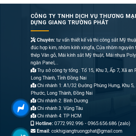
CÔNG TY TNHH DỊCH VỤ THƯƠNG MẠI
DỰNG GIANG TRƯỜNG PHÁT
Chuyên:
tư vấn thiết kế và thi công sắt Mỹ thuậ
đúc hợp kim, nhôm kính xingfa, Cửa nhôm nguyên 
thép Vân gỗ, Mái kính sắt Mỹ thuật, Mái nhựa Poly
ngăn Panel,…
Trụ sở công ty tổng : Tổ 15, Khu 3, Ấp 7, Xã an
Long Thành, Tỉnh Đồng Nai
Chi nhánh 1: A1/32 Đường Phùng Hưng, Khu 5, 
Phước, Long Thành, Đồng Nai
Chi nhánh 2: Bình Dương
Chi nhánh 3: Vũng Tàu
Chi nhánh 4: TP HCM
Hotline:
0772.992.996 - 0965.656.686 (zalo)
Email:
cokhigiangtruongphat@gmail.com