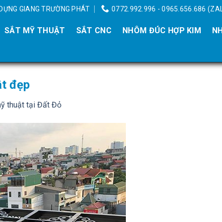
Y DỰNG GIANG TRƯỜNG PHÁT
0772.992.996 - 0965.656.686 (ZA
SẮT MỸ THUẬT
SẮT CNC
NHÔM ĐÚC HỢP KIM
NH
ật đẹp
ỹ thuật tại Đất Đỏ