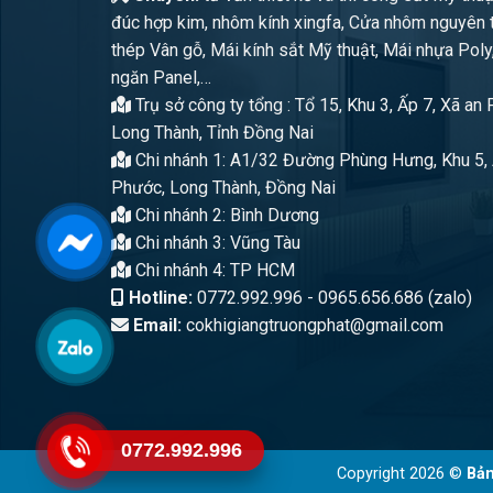
đúc hợp kim, nhôm kính xingfa, Cửa nhôm nguyên 
thép Vân gỗ, Mái kính sắt Mỹ thuật, Mái nhựa Poly
ngăn Panel,…
Trụ sở công ty tổng : Tổ 15, Khu 3, Ấp 7, Xã an
Long Thành, Tỉnh Đồng Nai
Chi nhánh 1: A1/32 Đường Phùng Hưng, Khu 5, 
Phước, Long Thành, Đồng Nai
Chi nhánh 2: Bình Dương
Chi nhánh 3: Vũng Tàu
Chi nhánh 4: TP HCM
Hotline:
0772.992.996 - 0965.656.686 (zalo)
Email:
cokhigiangtruongphat@gmail.com
0772.992.996
Copyright 2026 ©
Bản