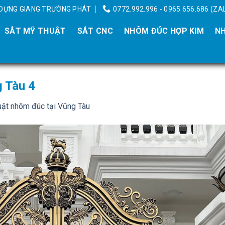
Y DỰNG GIANG TRƯỜNG PHÁT
0772.992.996 - 0965.656.686 (ZA
SẮT MỸ THUẬT
SẮT CNC
NHÔM ĐÚC HỢP KIM
NH
g Tàu 4
uật nhôm đúc tại Vũng Tàu