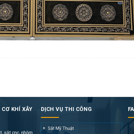
 CƠ KHÍ XÂY
DỊCH VỤ THI CÔNG
F
Sắt Mỹ Thuật
t, sắt cnc, nhôm