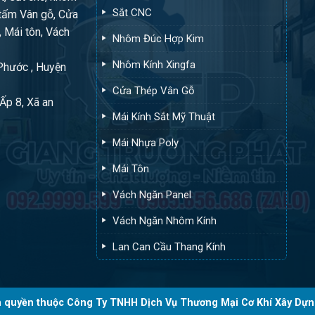
Sắt CNC
tấm Vân gỗ, Cửa
, Mái tôn, Vách
Nhôm Đúc Hợp Kim
Nhôm Kính Xingfa
 Phước , Huyện
Cửa Thép Vân Gỗ
Ấp 8, Xã an
Mái Kính Sắt Mỹ Thuật
Mái Nhựa Poly
Mái Tôn
Vách Ngăn Panel
Vách Ngăn Nhôm Kính
Lan Can Cầu Thang Kính
 quyền thuộc Công Ty TNHH Dịch Vụ Thương Mại Cơ Khí Xây Dựn