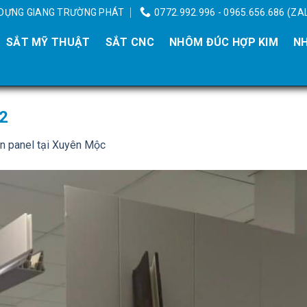
Y DỰNG GIANG TRƯỜNG PHÁT
0772.992.996 - 0965.656.686 (ZA
SẮT MỸ THUẬT
SẮT CNC
NHÔM ĐÚC HỢP KIM
NH
 2
n panel tại Xuyên Mộc