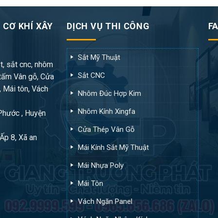
 CƠ KHÍ XÂY
DỊCH VỤ THI CÔNG
F
Sắt Mỹ Thuật
t, sắt cnc, nhôm
Sắt CNC
tấm Vân gỗ, Cửa
, Mái tôn, Vách
Nhôm Đúc Hợp Kim
Nhôm Kính Xingfa
 Phước , Huyện
Cửa Thép Vân Gỗ
Ấp 8, Xã an
Mái Kính Sắt Mỹ Thuật
Mái Nhựa Poly
Mái Tôn
Vách Ngăn Panel