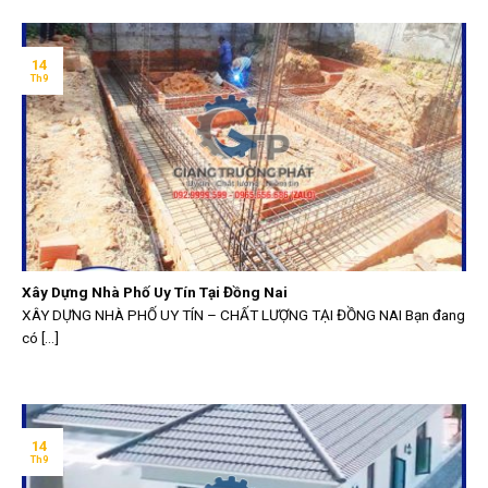
14
Th9
Xây Dựng Nhà Phố Uy Tín Tại Đồng Nai
XÂY DỰNG NHÀ PHỐ UY TÍN – CHẤT LƯỢNG TẠI ĐỒNG NAI Bạn đang
có [...]
14
Th9