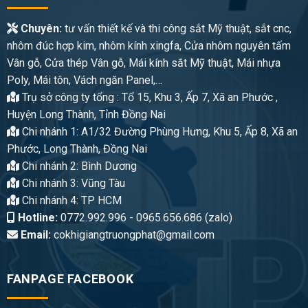
Chuyên:
tư vấn thiết kế và thi công sắt Mỹ thuật, sắt cnc,
nhôm đúc hợp kim, nhôm kính xingfa, Cửa nhôm nguyên tấm
Vân gỗ, Cửa thép Vân gỗ, Mái kính sắt Mỹ thuật, Mái nhựa
Poly, Mái tôn, Vách ngăn Panel,…
Trụ sở công ty tổng : Tổ 15, Khu 3, Ấp 7, Xã an Phước ,
Huyện Long Thành, Tỉnh Đồng Nai
Chi nhánh 1: A1/32 Đường Phùng Hưng, Khu 5, Ấp 8, Xã an
Phước, Long Thành, Đồng Nai
Chi nhánh 2: Bình Dương
Chi nhánh 3: Vũng Tàu
Chi nhánh 4: TP HCM
Hotline:
0772.992.996 - 0965.656.686 (zalo)
Email:
cokhigiangtruongphat@gmail.com
FANPAGE FACEBOOK