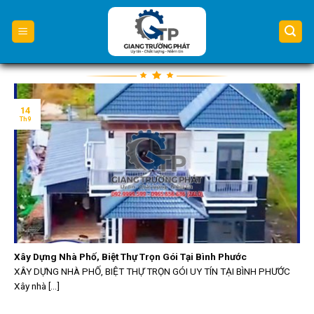
Skip
to
content
14
Th9
Xây Dựng Nhà Phố, Biệt Thự Trọn Gói Tại Bình Phước
XÂY DỰNG NHÀ PHỐ, BIỆT THỰ TRỌN GÓI UY TÍN TẠI BÌNH PHƯỚC
Xây nhà [...]