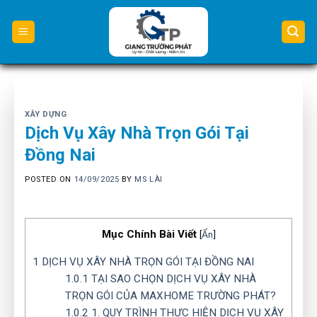
Skip
to
content
XÂY DỰNG
Dịch Vụ Xây Nhà Trọn Gói Tại
Đồng Nai
POSTED ON
14/09/2025
BY
MS LÀI
Mục Chính Bài Viết
[
Ẩn
]
1
DỊCH VỤ XÂY NHÀ TRỌN GÓI TẠI ĐỒNG NAI
1.0.1
TẠI SAO CHỌN DỊCH VỤ XÂY NHÀ
TRỌN GÓI CỦA MAXHOME TRƯỜNG PHÁT?
1.0.2
1. QUY TRÌNH THỰC HIỆN DỊCH VỤ XÂY