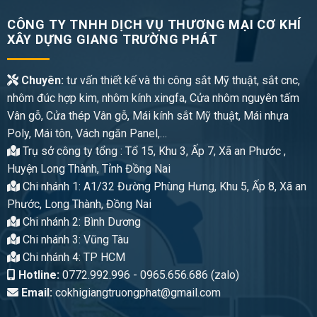
CÔNG TY TNHH DỊCH VỤ THƯƠNG MẠI CƠ KHÍ
XÂY DỰNG GIANG TRƯỜNG PHÁT
Chuyên:
tư vấn thiết kế và thi công sắt Mỹ thuật, sắt cnc,
nhôm đúc hợp kim, nhôm kính xingfa, Cửa nhôm nguyên tấm
Vân gỗ, Cửa thép Vân gỗ, Mái kính sắt Mỹ thuật, Mái nhựa
Poly, Mái tôn, Vách ngăn Panel,…
Trụ sở công ty tổng : Tổ 15, Khu 3, Ấp 7, Xã an Phước ,
Huyện Long Thành, Tỉnh Đồng Nai
Chi nhánh 1: A1/32 Đường Phùng Hưng, Khu 5, Ấp 8, Xã an
Phước, Long Thành, Đồng Nai
Chi nhánh 2: Bình Dương
Chi nhánh 3: Vũng Tàu
Chi nhánh 4: TP HCM
Hotline:
0772.992.996 - 0965.656.686 (zalo)
Email:
cokhigiangtruongphat@gmail.com