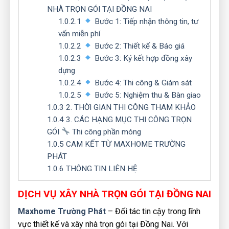
NHÀ TRỌN GÓI TẠI ĐỒNG NAI
1.0.2.1
Bước 1: Tiếp nhận thông tin, tư
vấn miễn phí
1.0.2.2
Bước 2: Thiết kế & Báo giá
1.0.2.3
Bước 3: Ký kết hợp đồng xây
dựng
1.0.2.4
Bước 4: Thi công & Giám sát
1.0.2.5
Bước 5: Nghiệm thu & Bàn giao
1.0.3
2. THỜI GIAN THI CÔNG THAM KHẢO
1.0.4
3. CÁC HẠNG MỤC THI CÔNG TRỌN
GÓI
Thi công phần móng
1.0.5
CAM KẾT TỪ MAXHOME TRƯỜNG
PHÁT
1.0.6
THÔNG TIN LIÊN HỆ
DỊCH VỤ XÂY NHÀ TRỌN GÓI TẠI ĐỒNG NAI
Maxhome Trường Phát
– Đối tác tin cậy trong lĩnh
vực thiết kế và xây nhà trọn gói tại Đồng Nai. Với