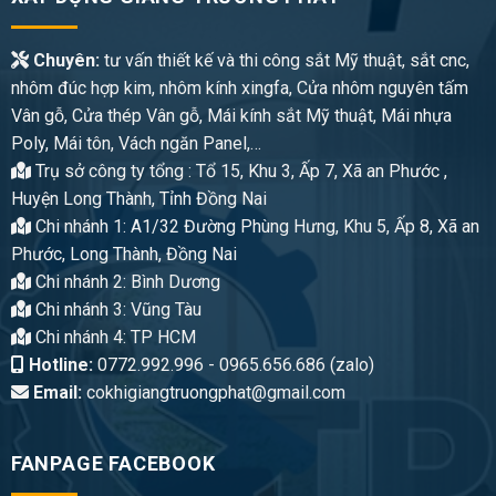
Chuyên:
tư vấn thiết kế và thi công sắt Mỹ thuật, sắt cnc,
nhôm đúc hợp kim, nhôm kính xingfa, Cửa nhôm nguyên tấm
Vân gỗ, Cửa thép Vân gỗ, Mái kính sắt Mỹ thuật, Mái nhựa
Poly, Mái tôn, Vách ngăn Panel,…
Trụ sở công ty tổng : Tổ 15, Khu 3, Ấp 7, Xã an Phước ,
Huyện Long Thành, Tỉnh Đồng Nai
Chi nhánh 1: A1/32 Đường Phùng Hưng, Khu 5, Ấp 8, Xã an
Phước, Long Thành, Đồng Nai
Chi nhánh 2: Bình Dương
Chi nhánh 3: Vũng Tàu
Chi nhánh 4: TP HCM
Hotline:
0772.992.996 - 0965.656.686 (zalo)
Email:
cokhigiangtruongphat@gmail.com
FANPAGE FACEBOOK