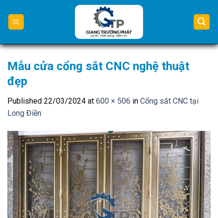
Skip
to
content
Mẫu cửa cổng sắt CNC nghệ thuật
đẹp
Published
22/03/2024
at
600 × 506
in
Cổng sắt CNC tại
Long Điền