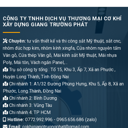
CÔNG TY TNHH DỊCH VỤ THƯƠNG MẠI CƠ KHÍ
XÂY DỰNG GIANG TRƯỜNG PHÁT
Chuyên:
tư vấn thiết kế và thi công sắt Mỹ thuật, sắt cnc,
nhôm đúc hợp kim, nhôm kính xingfa, Cửa nhôm nguyên tấm
Vân gỗ, Cửa thép Vân gỗ, Mái kính sắt Mỹ thuật, Mái nhựa
Poly, Mái tôn, Vách ngăn Panel,…
Trụ sở công ty tổng : Tổ 15, Khu 3, Ấp 7, Xã an Phước ,
Huyện Long Thành, Tỉnh Đồng Nai
Chi nhánh 1: A1/32 Đường Phùng Hưng, Khu 5, Ấp 8, Xã an
Phước, Long Thành, Đồng Nai
Chi nhánh 2: Bình Dương
Chi nhánh 3: Vũng Tàu
Chi nhánh 4: TP HCM
Hotline:
0772.992.996 - 0965.656.686 (zalo)
Email:
cokhigiangtruongphat@gmail.com