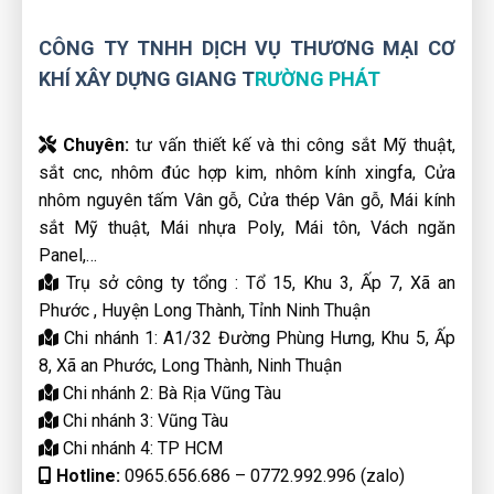
CÔNG TY TNHH DỊCH VỤ THƯƠNG MẠI CƠ
KHÍ XÂY DỰNG GIANG T
RƯỜNG PHÁT
Chuyên:
tư vấn thiết kế và thi công sắt Mỹ thuật,
sắt cnc, nhôm đúc hợp kim, nhôm kính xingfa, Cửa
nhôm nguyên tấm Vân gỗ, Cửa thép Vân gỗ, Mái kính
sắt Mỹ thuật, Mái nhựa Poly, Mái tôn, Vách ngăn
Panel,…
Trụ sở công ty tổng : Tổ 15, Khu 3, Ấp 7, Xã an
Phước , Huyện Long Thành, Tỉnh Ninh Thuận
Chi nhánh 1: A1/32 Đường Phùng Hưng, Khu 5, Ấp
8, Xã an Phước, Long Thành, Ninh Thuận
Chi nhánh 2: Bà Rịa Vũng Tàu
Chi nhánh 3: Vũng Tàu
Chi nhánh 4: TP HCM
Hotline:
0965.656.686 – 0772.992.996 (zalo)