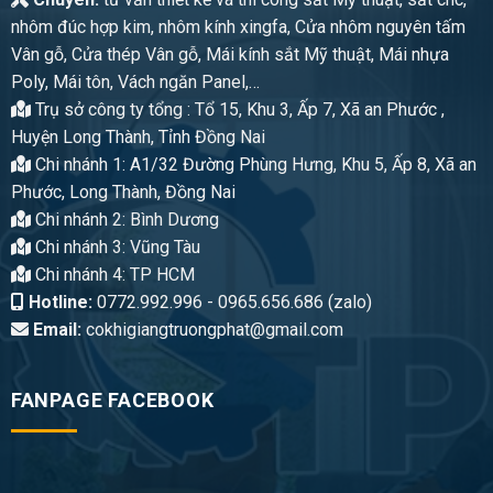
nhôm đúc hợp kim, nhôm kính xingfa, Cửa nhôm nguyên tấm
Vân gỗ, Cửa thép Vân gỗ, Mái kính sắt Mỹ thuật, Mái nhựa
Poly, Mái tôn, Vách ngăn Panel,…
Trụ sở công ty tổng : Tổ 15, Khu 3, Ấp 7, Xã an Phước ,
Huyện Long Thành, Tỉnh Đồng Nai
Chi nhánh 1: A1/32 Đường Phùng Hưng, Khu 5, Ấp 8, Xã an
Phước, Long Thành, Đồng Nai
Chi nhánh 2: Bình Dương
Chi nhánh 3: Vũng Tàu
Chi nhánh 4: TP HCM
Hotline:
0772.992.996 - 0965.656.686 (zalo)
Email:
cokhigiangtruongphat@gmail.com
FANPAGE FACEBOOK