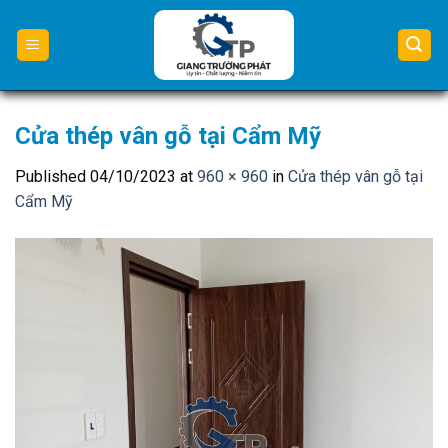
Skip
to
content
Cửa thép vân gỗ tại Cẩm Mỹ
Published
04/10/2023
at
960 × 960
in
Cửa thép vân gỗ tại
Cẩm Mỹ