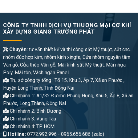
CÔNG TY TNHH DỊCH VỤ THƯƠNG MẠI CƠ KHÍ
XÂY DỰNG GIANG TRƯỜNG PHÁT
Chuyên:
tư vấn thiết kế và thi công sắt Mỹ thuật, sắt cnc,
nhôm đúc hợp kim, nhôm kính xingfa, Cửa nhôm nguyên tấm
Vân gỗ, Cửa thép Vân gỗ, Mái kính sắt Mỹ thuật, Mái nhựa
Poly, Mái tôn, Vách ngăn Panel,…
Trụ sở công ty tổng : Tổ 15, Khu 3, Ấp 7, Xã an Phước ,
Huyện Long Thành, Tỉnh Đồng Nai
Chi nhánh 1: A1/32 Đường Phùng Hưng, Khu 5, Ấp 8, Xã an
Phước, Long Thành, Đồng Nai
Chi nhánh 2: Bình Dương
Chi nhánh 3: Vũng Tàu
Chi nhánh 4: TP HCM
Hotline:
0772.992.996 - 0965.656.686 (zalo)