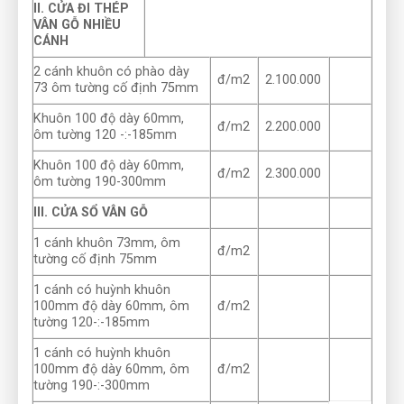
II. CỬA ĐI THÉP
VÂN GỖ NHIỀU
CÁNH
2 cánh khuôn có phào dày
đ/m2
2.100.000
73 ôm tường cố định 75mm
Khuôn 100 độ dày 60mm,
đ/m2
2.200.000
ôm tường 120 -:-185mm
Khuôn 100 độ dày 60mm,
đ/m2
2.300.000
ôm tường 190-300mm
III. CỬA SỔ VÂN GỖ
1 cánh khuôn 73mm, ôm
đ/m2
tường cố định 75mm
1 cánh có huỳnh khuôn
100mm độ dày 60mm, ôm
đ/m2
tường 120-:-185mm
1 cánh có huỳnh khuôn
100mm độ dày 60mm, ôm
đ/m2
tường 190-:-300mm