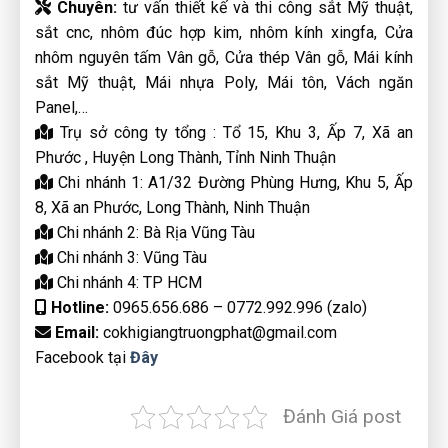
Chuyên:
tư vấn thiết kế và thi công sắt Mỹ thuật,
sắt cnc, nhôm đúc hợp kim, nhôm kính xingfa, Cửa
nhôm nguyên tấm Vân gỗ, Cửa thép Vân gỗ, Mái kính
sắt Mỹ thuật, Mái nhựa Poly, Mái tôn, Vách ngăn
Panel,…
Trụ sở công ty tổng : Tổ 15, Khu 3, Ấp 7, Xã an
Phước , Huyện Long Thành, Tỉnh Ninh Thuận
Chi nhánh 1: A1/32 Đường Phùng Hưng, Khu 5, Ấp
8, Xã an Phước, Long Thành, Ninh Thuận
Chi nhánh 2: Bà Rịa Vũng Tàu
Chi nhánh 3: Vũng Tàu
Chi nhánh 4: TP HCM
Hotline:
0965.656.686 – 0772.992.996 (zalo)
Email:
cokhigiangtruongphat@gmail.com
Facebook tại
Đây
Đánh Giá post