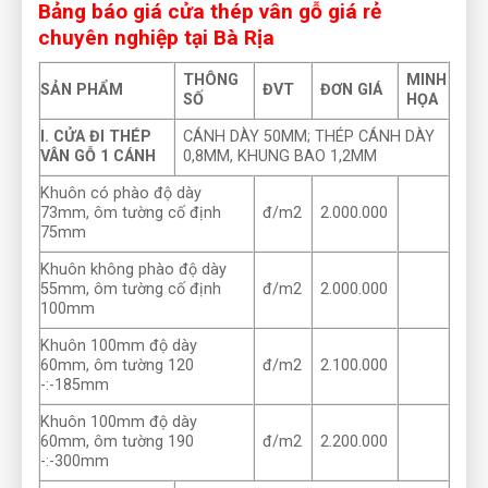
Bảng báo giá cửa thép vân gỗ giá rẻ
chuyên nghiệp tại Bà Rịa
THÔNG
MINH
SẢN PHẨM
ĐVT
ĐƠN GIÁ
SỐ
HỌA
I. CỬA ĐI THÉP
CÁNH DÀY 50MM; THÉP CÁNH DÀY
VÂN GỖ 1 CÁNH
0,8MM, KHUNG BAO 1,2MM
Khuôn có phào độ dày
73mm, ôm tường cố định
đ/m2
2.000.000
75mm
Khuôn không phào độ dày
55mm, ôm tường cố định
đ/m2
2.000.000
100mm
Khuôn 100mm độ dày
60mm, ôm tường 120
đ/m2
2.100.000
-:-185mm
Khuôn 100mm độ dày
60mm, ôm tường 190
đ/m2
2.200.000
-:-300mm