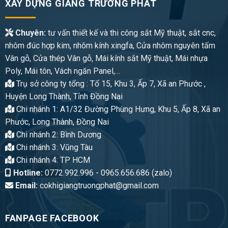
XÂY DỰNG GIANG TRƯỜNG PHÁT
Chuyên:
tư vấn thiết kế và thi công sắt Mỹ thuật, sắt cnc,
nhôm đúc hợp kim, nhôm kính xingfa, Cửa nhôm nguyên tấm
Vân gỗ, Cửa thép Vân gỗ, Mái kính sắt Mỹ thuật, Mái nhựa
Poly, Mái tôn, Vách ngăn Panel,…
Trụ sở công ty tổng : Tổ 15, Khu 3, Ấp 7, Xã an Phước ,
Huyện Long Thành, Tỉnh Đồng Nai
Chi nhánh 1: A1/32 Đường Phùng Hưng, Khu 5, Ấp 8, Xã an
Phước, Long Thành, Đồng Nai
Chi nhánh 2: Bình Dương
Chi nhánh 3: Vũng Tàu
Chi nhánh 4: TP HCM
Hotline:
0772.992.996 - 0965.656.686 (zalo)
Email:
cokhigiangtruongphat@gmail.com
FANPAGE FACEBOOK