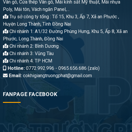
Vân gỗ, Cửa thép Vân gỗ, Mái kính sắt Mỹ thuật, Mái nhựa
Poly, Mái tôn, Vách ngăn Panel,…
Trụ sở công ty tổng : Tổ 15, Khu 3, Ấp 7, Xã an Phước ,
Huyện Long Thành, Tỉnh Đồng Nai
Chi nhánh 1: A1/32 Đường Phùng Hưng, Khu 5, Ấp 8, Xã an
Phước, Long Thành, Đồng Nai
Chi nhánh 2: Bình Dương
Chi nhánh 3: Vũng Tàu
Chi nhánh 4: TP HCM
Hotline:
0772.992.996 - 0965.656.686 (zalo)
Email:
cokhigiangtruongphat@gmail.com
FANPAGE FACEBOOK