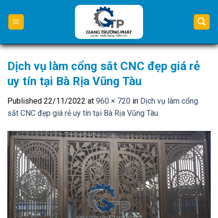
Skip
to
content
Dịch vụ làm cổng sắt CNC đẹp giá rẻ
uy tín tại Bà Rịa Vũng Tàu
Published
22/11/2022
at
960 × 720
in
Dịch vụ làm cổng
sắt CNC đẹp giá rẻ uy tín tại Bà Rịa Vũng Tàu