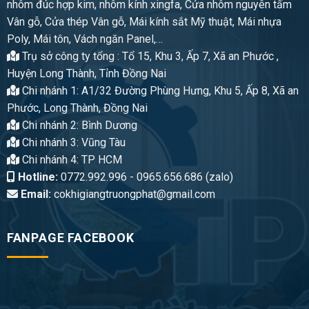
nhôm đúc hợp kim, nhôm kính xingfa, Cửa nhôm nguyên tấm
Vân gỗ, Cửa thép Vân gỗ, Mái kính sắt Mỹ thuật, Mái nhựa
Poly, Mái tôn, Vách ngăn Panel,…
Trụ sở công ty tổng : Tổ 15, Khu 3, Ấp 7, Xã an Phước ,
Huyện Long Thành, Tỉnh Đồng Nai
Chi nhánh 1: A1/32 Đường Phùng Hưng, Khu 5, Ấp 8, Xã an
Phước, Long Thành, Đồng Nai
Chi nhánh 2: Bình Dương
Chi nhánh 3: Vũng Tàu
Chi nhánh 4: TP HCM
Hotline:
0772.992.996 - 0965.656.686 (zalo)
Email:
cokhigiangtruongphat@gmail.com
FANPAGE FACEBOOK