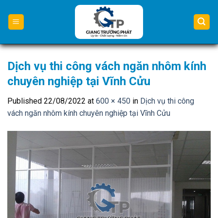
Skip
to
content
Dịch vụ thi công vách ngăn nhôm kính
chuyên nghiệp tại Vĩnh Cửu
Published
22/08/2022
at
600 × 450
in
Dịch vụ thi công
vách ngăn nhôm kính chuyên nghiệp tại Vĩnh Cửu