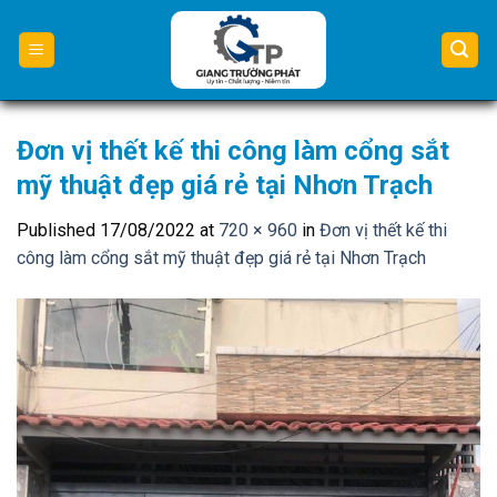
Skip
to
content
Đơn vị thết kế thi công làm cổng sắt
mỹ thuật đẹp giá rẻ tại Nhơn Trạch
Published
17/08/2022
at
720 × 960
in
Đơn vị thết kế thi
công làm cổng sắt mỹ thuật đẹp giá rẻ tại Nhơn Trạch