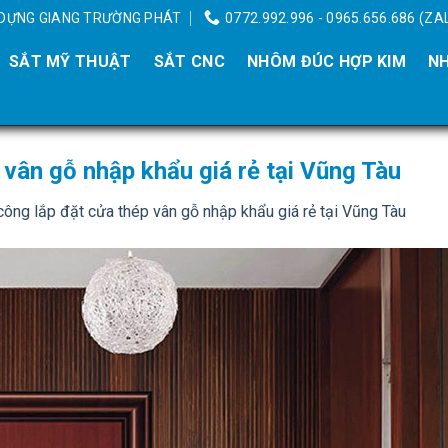
Y DỰNG GIANG TRƯỜNG PHÁT
0772.992.996 - 0965.656.686 (ZA
SẮT MỸ THUẬT
SẮT CNC
NHÔM ĐÚC HỢP KIM
NH
p vân gỗ nhập khẩu giá rẻ tại Vũng Tàu
 công lắp đặt cửa thép vân gỗ nhập khẩu giá rẻ tại Vũng Tàu