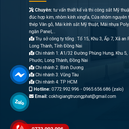
Chuyên:
tư vấn thiết kế và thi công sắt Mỹ thuậ
đúc hợp kim, nhôm kính xingfa, Cửa nhôm nguyên 
thép Vân gỗ, Mái kính sắt Mỹ thuật, Mái nhựa Poly
ngăn Panel,…
Trụ sở công ty tổng : Tổ 15, Khu 3, Ấp 7, Xã an
Long Thành, Tỉnh Đồng Nai
Chi nhánh 1: A1/32 Đường Phùng Hưng, Khu 5, 
Phước, Long Thành, Đồng Nai
Chi nhánh 2: Bình Dương
Chi nhánh 3: Vũng Tàu
Chi nhánh 4: TP HCM
Hotline:
0772.992.996 - 0965.656.686 (zalo)
Email:
cokhigiangtruongphat@gmail.com