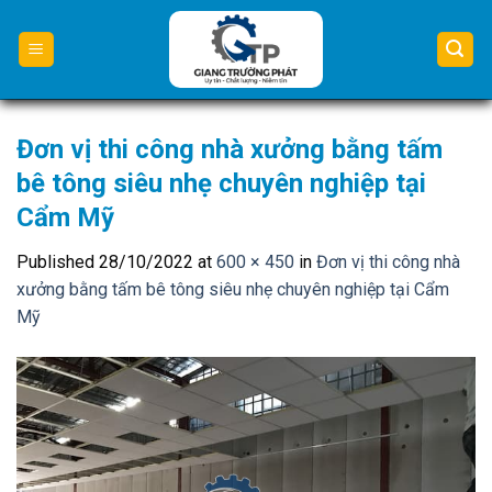
Skip
to
content
Đơn vị thi công nhà xưởng bằng tấm
bê tông siêu nhẹ chuyên nghiệp tại
Cẩm Mỹ
Published
28/10/2022
at
600 × 450
in
Đơn vị thi công nhà
xưởng bằng tấm bê tông siêu nhẹ chuyên nghiệp tại Cẩm
Mỹ