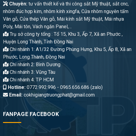
Chuyên:
tư vấn thiết kế và thi công sắt Mỹ thuật, sắt cnc,
nhôm đúc hợp kim, nhôm kính xingfa, Cửa nhôm nguyên tấm
Vân gỗ, Cửa thép Vân gỗ, Mái kính sắt Mỹ thuật, Mái nhựa
Poly, Mái tôn, Vách ngăn Panel,…
Trụ sở công ty tổng : Tổ 15, Khu 3, Ấp 7, Xã an Phước ,
Huyện Long Thành, Tỉnh Đồng Nai
Chi nhánh 1: A1/32 Đường Phùng Hưng, Khu 5, Ấp 8, Xã an
Phước, Long Thành, Đồng Nai
Chi nhánh 2: Bình Dương
Chi nhánh 3: Vũng Tàu
Chi nhánh 4: TP HCM
Hotline:
0772.992.996 - 0965.656.686 (zalo)
Email:
cokhigiangtruongphat@gmail.com
FANPAGE FACEBOOK