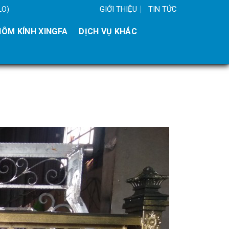
GIỚI THIỆU
TIN TỨC
LO)
ÔM KÍNH XINGFA
DỊCH VỤ KHÁC