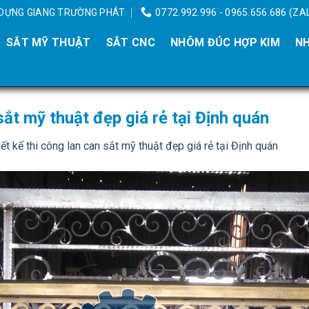
Y DỰNG GIANG TRƯỜNG PHÁT
0772.992.996 - 0965.656.686 (ZA
SẮT MỸ THUẬT
SẮT CNC
NHÔM ĐÚC HỢP KIM
NH
 sắt mỹ thuật đẹp giá rẻ tại Định quán
iết kế thi công lan can sắt mỹ thuật đẹp giá rẻ tại Định quán