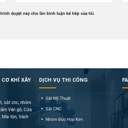
trình duyệt này cho lần bình luận kế tiếp của tôi.
 CƠ KHÍ XÂY
DỊCH VỤ THI CÔNG
F
Sắt Mỹ Thuật
t, sắt cnc, nhôm
Sắt CNC
tấm Vân gỗ, Cửa
, Mái tôn, Vách
Nhôm Đúc Hợp Kim