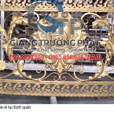
iá rẻ tại Định quán