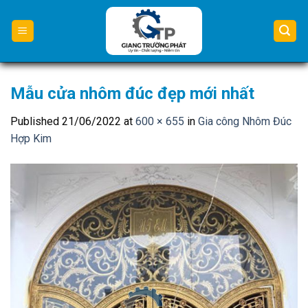
Skip
to
content
Mẫu cửa nhôm đúc đẹp mới nhất
Published
21/06/2022
at
600 × 655
in
Gia công Nhôm Đúc
Hợp Kim