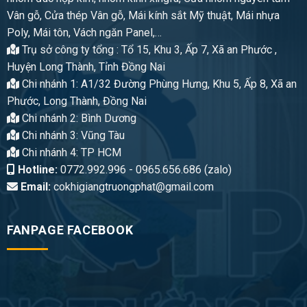
Vân gỗ, Cửa thép Vân gỗ, Mái kính sắt Mỹ thuật, Mái nhựa
Poly, Mái tôn, Vách ngăn Panel,…
Trụ sở công ty tổng : Tổ 15, Khu 3, Ấp 7, Xã an Phước ,
Huyện Long Thành, Tỉnh Đồng Nai
Chi nhánh 1: A1/32 Đường Phùng Hưng, Khu 5, Ấp 8, Xã an
Phước, Long Thành, Đồng Nai
Chi nhánh 2: Bình Dương
Chi nhánh 3: Vũng Tàu
Chi nhánh 4: TP HCM
Hotline:
0772.992.996 - 0965.656.686 (zalo)
Email:
cokhigiangtruongphat@gmail.com
FANPAGE FACEBOOK