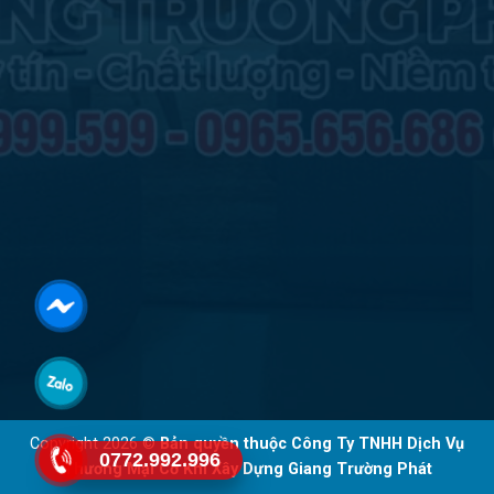
Copyright 2026 ©
Bản quyền thuộc Công Ty TNHH Dịch Vụ
0772.992.996
Thương Mại Cơ Khí Xây Dựng Giang Trường Phát